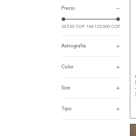
Precio
34.500 COP
144.120.000 COP
Astrografía
Con AstralBox™
Sin AstralBox™
Color
Black
Grey
Size
Khaki
Navy
18×18
White
20×12
Tipo
22×22
2XL
En Pareja
2XS
Familiar
3XL
Personal