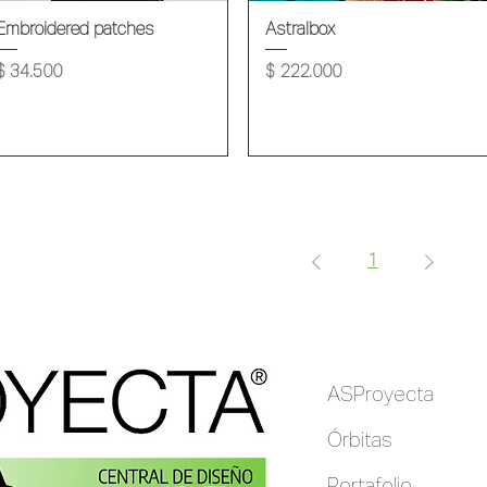
Vista rápida
Vista rápida
Embroidered patches
Astralbox
Precio
Precio
$ 34.500
$ 222.000
1
ASProyecta
Órbitas
Portafolio