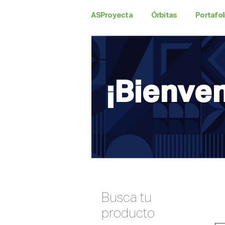
ASProyecta
Órbitas
Portafol
¡Bienve
Busca tu
producto