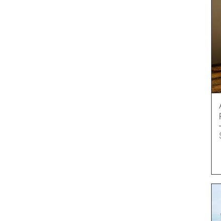
4XL
5XL
6XL
L
M
S
XL
XS