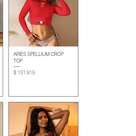
Vista rápida
ARIES SPELLIUM CROP
TOP
Precio
$ 131.919