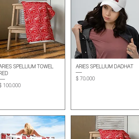
Vista rápida
Vista rápida
ARIES SPELLIUM TOWEL
ARIES SPELLIUM DADHAT
RED
Precio
$ 70.000
Precio
$ 100.000