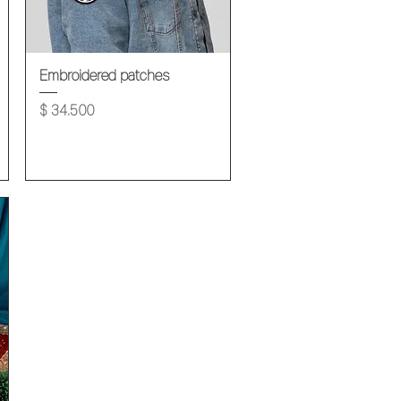
Vista rápida
Embroidered patches
Precio
$ 34.500