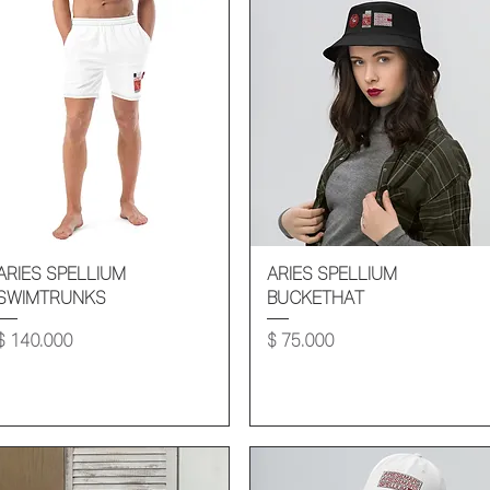
Vista rápida
Vista rápida
ARIES SPELLIUM
ARIES SPELLIUM
SWIMTRUNKS
BUCKETHAT
Precio
Precio
$ 140.000
$ 75.000