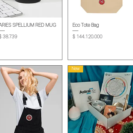
Vista rápida
Vista rápida
ARIES SPELLIUM RED MUG
Eco Tote Bag
Precio
Precio
$ 38.739
$ 144.120.000
New