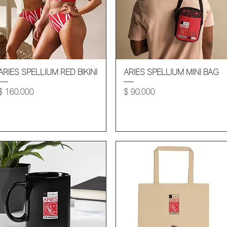
Vista rápida
Vista rápida
ARIES SPELLIUM RED BIKINI
ARIES SPELLIUM MINI BAG
Precio
Precio
$ 160.000
$ 90.000