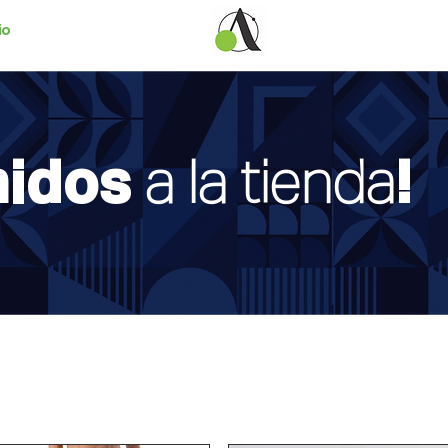
io
nidos
a la tienda
!